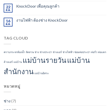
KnockDoor เพื่อคุณลูกค้า
22
ส.ค.
งานไฟฟ้า ต้องช่าง KnockDoor
16
ต.ค.
TAG CLOUD
คราบกระจกห้องน้ำ
จัดสวน
ช่าง
ช่างประปา
ช่างแอร์
ช่างไฟฟ้า
ซ่อมท่อประปา
ท่อรั่ว
ท่อแตก
แม่บ้านรายวัน
แม่บ้าน
ล้างแอร์
แม่บ้าน
สำนักงาน
แม่บ้านอิสระ
หมวดหมู่
ช่าง
(7)