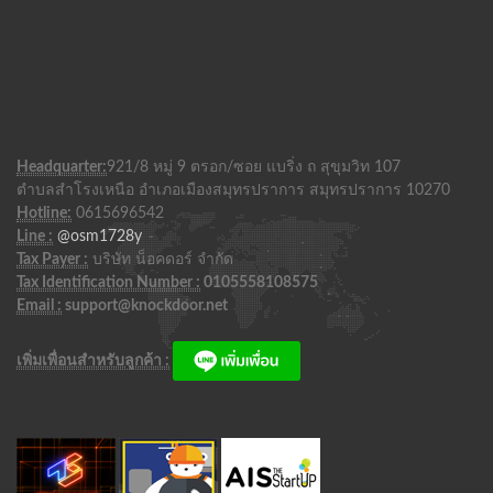
Headquarter:
921/8 หมู่ 9 ตรอก/ซอย แบริ่ง ถ สุขุมวิท 107
ตำบลสำโรงเหนือ อำเภอเมืองสมุทรปราการ สมุทรปราการ 10270
Hotline:
0615696542
Line :
@osm1728y
Tax Payer :
บริษัท น็อคดอร์ จำกัด
Tax Identification Number :
0105558108575
Email :
support@knockdoor.net
เพิ่มเพื่อนสำหรับลูกค้า :