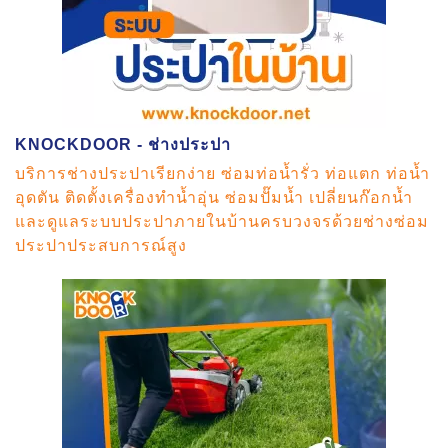
KNOCKDOOR - ช่างประปา
บริการช่างประปาเรียกง่าย ซ่อมท่อน้ำรั่ว ท่อแตก ท่อน้ำ
อุดตัน ติดตั้งเครื่องทำน้ำอุ่น ซ่อมปั๊มน้ำ เปลี่ยนก๊อกน้ำ
และดูแลระบบประปาภายในบ้านครบวงจรด้วยช่างซ่อม
ประปาประสบการณ์สูง