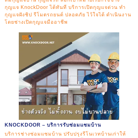
กุญแจ KnockDoor ได้ทันที บริการเปิดกุญแจด่วน ทำ
กุญแจฝังชิป รีโมตรถยนต์ ปลอดภัย ไว้ใจได้ ดำเนินงาน
โดยช่างเปิดกุญแจมืออาชีพ
KNOCKDOOR – บริการรับซ่อมแซมบ้าน
บริการช่างซ่อมแซมบ้าน ปรับปรุงรีโนเวทบ้านเก่าให้