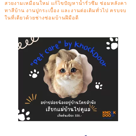
สวยงามเหมือนใหม่ แก้ไขปัญหาน้ำรั่วซึม ซ่อมหลังคา
ทาสีบ้าน งานปูกระเบื้อง และงานต่อเติมทั่วไป ครบจบ
ในที่เดียวด้วยช่างซ่อมบ้านฝีมือดี