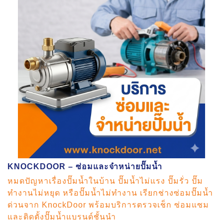
KNOCKDOOR – ซ่อมและจำหน่ายปั๊มน้ำ
หมดปัญหาเรื่องปั๊มน้ำในบ้าน ปั๊มน้ำไม่แรง ปั๊มรั่ว ปั๊ม
ทำงานไม่หยุด หรือปั๊มน้ำไม่ทำงาน เรียกช่างซ่อมปั๊มน้ำ
ด่วนจาก KnockDoor พร้อมบริการตรวจเช็ก ซ่อมแซม
และติดตั้งปั๊มน้ำแบรนด์ชั้นนำ