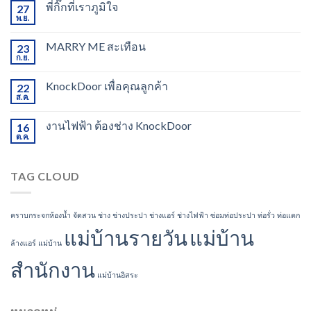
พี่กิ๊กที่เราภูมิใจ
27
พ.ย.
MARRY ME สะเทือน
23
ก.ย.
KnockDoor เพื่อคุณลูกค้า
22
ส.ค.
งานไฟฟ้า ต้องช่าง KnockDoor
16
ต.ค.
TAG CLOUD
คราบกระจกห้องน้ำ
จัดสวน
ช่าง
ช่างประปา
ช่างแอร์
ช่างไฟฟ้า
ซ่อมท่อประปา
ท่อรั่ว
ท่อแตก
แม่บ้านรายวัน
แม่บ้าน
ล้างแอร์
แม่บ้าน
สำนักงาน
แม่บ้านอิสระ