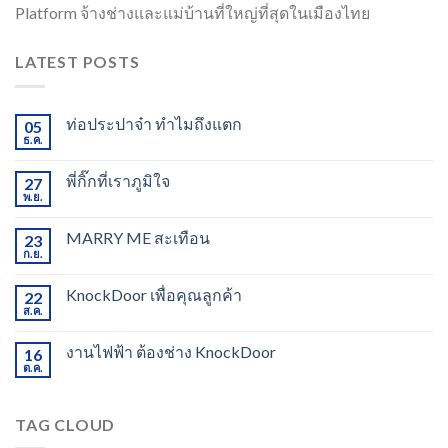
Platform จ้างช่างและแม่บ้านที่ใหญ่ที่สุดในเมืองไทย
LATEST POSTS
ท่อประปาจ๋า ทำไมถึงแตก
05
ธ.ค.
พี่กิ๊กที่เราภูมิใจ
27
พ.ย.
MARRY ME สะเทือน
23
ก.ย.
KnockDoor เพื่อคุณลูกค้า
22
ส.ค.
งานไฟฟ้า ต้องช่าง KnockDoor
16
ต.ค.
TAG CLOUD