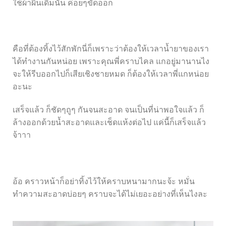
ใช้ผ้าผืนเดิมนั้น ค่อยๆขัดออก
คือที่ต้องทิ้งไว้สักพักนี่ก็เพราะว่าต้องให้เวลาน้ำยาของเรา
ได้ทำงานกันหน่อย เพราะคุณพี่คราบไคล แกอยู่มานานไง
จะให้รีบออกไปก็เสียเชิงชายหมด ก็ต้องให้เวลาพี่แกหน่อย
อะนะ
เสร็จแล้ว ก็ชัดๆถูๆ กันจนสะอาด จนเป็นที่น่าพอใจแล้ว ก็
ล้างออกด้วยน้ำสะอาดและเช็ดแห้งต่อไป แค่นี้ก็เสร็จแล้ว
จ้าาา
อ้อ คราวหน้าก็อย่าทิ้งไว้ให้คราบหนามากนะจ้ะ หมั่น
ทำความสะอาดบ่อยๆ คราบจะได้ไม่เยอะอย่างที่เห็นไงละ