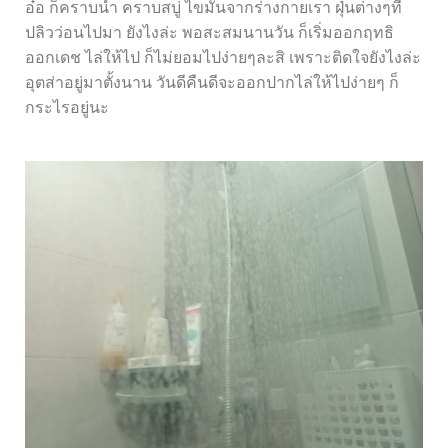
อ๋อ ก็คราบน้ำ คราบสบู่ ไขมันจากร่างกายเรา ฝุ่นต่างๆที่
ปลิวว่อนไปมา ยังไงล่ะ พอสะสมนานวัน ก็เริ่มออกฤทธิ
ออกเดช ไล่ให้ไป ก็ไม่ยอมไปง่ายๆละสิ เพราะติดใจยังไงล่ะ
อุตส่าอยู่มาตั้งนาน วันดีคืนดีจะออกปากไล่ให้ไปง่ายๆ ก็
กระไรอยู่นะ