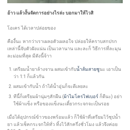
อ้าว แล้วงั้นจัดการอย่างไรล่ะ บอกมาให้ไวสิ
โอเคร ได้เวลาปล่อยของ
คืองี้นะ หากว่าเราเผลอตัวเผลอใจ ปล่อยให้คราบสกปรก
เหล่านี้จับตัวฝังแน่น เป็นเวลานาน และละก็ วิธีการที่ละมุน
ละม่อมที่สุด มีดังนี้จ้าา
เตรียมน้ำยาล้างจาน ผสมเข้ากับ
น้ำส้มสายชู
นะ เอาเป็น
ว่า 1:1 ก็แล้วกัน
ผสมเข้ากับน้ำ ถ้าได้น้ำอุ่นก็จะดีเลยละ
ทีนี้ก็เตรียมผ้านุ่มๆสักผืน (
ผ้าไมโครไฟเบอร์
ก็ดีนะ) อย่า
ใช้ผ้าแข็ง หรือของแข็งนะเดี๋ยวกระจกจะเป็นรอย
เมื่อได้อุปกรณ์ข้าวของพร้อมแล้ว ก็ใช้ผ้าที่เตรียมไว้ชุปน้ำ
ยา แล้วเช็คกระจกให้ทั่ว ทิ้งไว้สักครึ่งชั่วโมง แล้วจึงค่อย